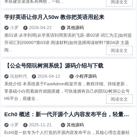
本搭建全渠道私有网校，一站...
阅读全文
学好英语让你月入50w 教你把英语用起来
小罗
2026-04-22
其他源码



第01讲:从学到用|从学英语到用英语的飞跃-第02讲:词汇为王|如何提
升词汇到20000?第03讲:阅读材料|如何选择阅读材料?第04讲:主题
阅...
阅读全文
【公众号陪玩树洞系统】源码介绍与下载
玩创时代
2026-04-12
小程序源码



系统介绍 本系统基于FastAdmin框架开发，教程详细、持续更新，
零基础小白照着操作就能搭建，可快速拥有自己的陪玩/树洞公众号
H5平台，搭建全...
阅读全文
Ech0 概述：新一代开源个人内容发布平台，轻量、自托管的数据主权方案
小罗
2025-11-21
其他源码



Ech0是一款专为个人打造的开源内容发布平台，其核心理念是极轻