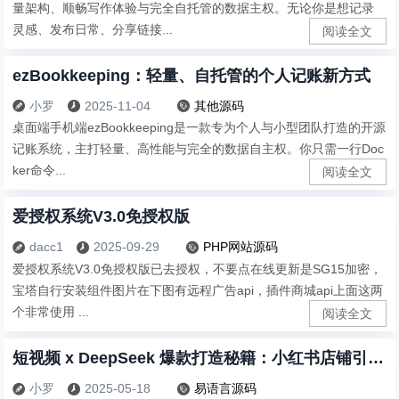
量架构、顺畅写作体验与完全自托管的数据主权。无论你是想记录
灵感、发布日常、分享链接...
阅读全文
ezBookkeeping：轻量、自托管的个人记账新方式
小罗
2025-11-04
其他源码



桌面端手机端ezBookkeeping是一款专为个人与小型团队打造的开源
记账系统，主打轻量、高性能与完全的数据自主权。你只需一行Doc
ker命令...
阅读全文
爱授权系统V3.0免授权版
dacc1
2025-09-29
PHP网站源码



爱授权系统V3.0免授权版已去授权，不要点在线更新是SG15加密，
宝塔自行安装组件图片在下图有远程广告api，插件商城api上面这两
个非常使用 ...
阅读全文
短视频 x DeepSeek 爆款打造秘籍：小红书店铺引爆流量最强干货
小罗
2025-05-18
易语言源码


