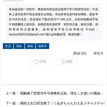
本站提供的一切软件、教程和内容信息仅限用于学习和研究目的；不得
将上述内容用于商业或者非法用途。本站所有信息均来自网络，版权争
议与本站无关。您必须在下载后的24个小时之内，从您的电脑或手机
中彻底删除上述内容。如果您喜欢该程序，请支持正版，购买注册，得
到更好的正版服务。如有侵权不妥之处请致信 E-mail：
xiaoluo666520@gmail.com
我们会积极处理。敬请谅解！
阶层
辣妹
催眠
催眠术
阅读:
321
评论:
0
上一篇：
我触碰了把我当牛马使唤的义妹。僕をこき使いの義妹に触りました
下一篇：
栩的人生已经没救了！くぬぎちゃんの人生メチャクチャ!