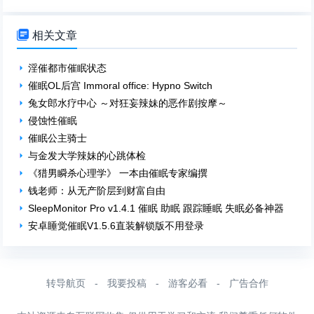

相关文章
淫催都市催眠状态
催眠OL后宫 Immoral office: Hypno Switch
兔女郎水疗中心 ～对狂妄辣妹的恶作剧按摩～
侵蚀性催眠
催眠公主骑士
与金发大学辣妹的心跳体检
《猎男瞬杀心理学》 一本由催眠专家编撰
钱老师：从无产阶层到财富自由
SleepMonitor Pro v1.4.1 催眠 助眠 跟踪睡眠 失眠必备神器
安卓睡觉催眠V1.5.6直装解锁版不用登录
转导航页
-
我要投稿
-
游客必看
-
广告合作