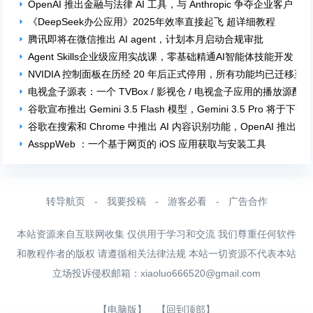
OpenAI 推出金融与法律 AI 工具，与 Anthropic 争夺企业客户
《DeepSeek办公应用》2025年效率直接起飞 超详细教程
腾讯即将在微信推出 AI agent，计划本月启动合规审批
Agent Skills企业级应用实战课，零基础精通AI智能体技能开发
NVIDIA 控制面板在历经 20 年后正式停用，所有功能均已迁移至 NV
电视盒子源表：一个 TVBox / 影视仓 / 电视盒子应用的播放源配
谷歌宣布推出 Gemini 3.5 Flash 模型，Gemini 3.5 Pro 将于下
谷歌在搜索和 Chrome 中推出 AI 内容识别功能，OpenAI 推出 
AssppWeb ：一个基于网页的 iOS 应用获取与安装工具
转导航页
-
我要投稿
-
游客必看
-
广告合作
本站资源来自互联网收集 仅供用于学习和交流 我们尊重任何软件
和教程作者的版权 请遵循相关法律法规 本站一切资源不代表本站
立场投诉侵权邮箱：
xiaoluo666520@gmail.com
【电脑版】
【回到顶部】