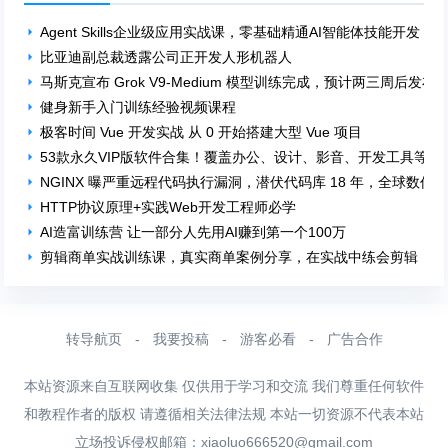
Agent Skills企业级应用实战课，零基础精通AI智能体技能开发
比亚迪副总裁透露公司正开发人形机器人
马斯克宣布 Grok V9-Medium 模型训练完成，预计两三周后发布
健身新手入门训练经验视频课程
极客时间 Vue 开发实战 从 0 开始搭建大型 Vue 项目
53款永久VIP版软件合集！覆盖办公、设计、影音、开发工具等多个
NGINX 曝严重远程代码执行漏洞，潜伏代码库 18 年，全球数亿
HTTP协议原理+实践Web开发工程师必学
AI造富训练营 让一部分人先用AI赚到第一个100万
剪辑商单实战训练课，真实商单案例分享，在实战中练会剪辑
转导航页
-
我要投稿
-
游客必看
-
广告合作
本站资源来自互联网收集 仅供用于学习和交流 我们尊重任何软件
和教程作者的版权 请遵循相关法律法规 本站一切资源不代表本站
立场投诉侵权邮箱：
xiaoluo666520@gmail.com