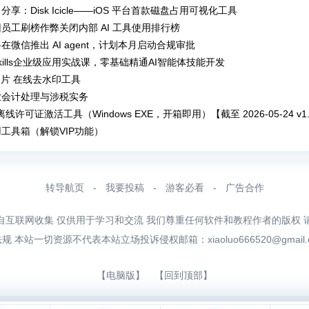
分享：Disk Icicle——iOS 平台首款磁盘占用可视化工具
员工刷榜作弊关闭内部 AI 工具使用排行榜
在微信推出 AI agent，计划本月启动合规审批
t Skills企业级应用实战课，零基础精通AI智能体技能开发
图片 在线去水印工具
业会计处理与涉税实务
a 离线许可证激活工具（Windows EXE，开箱即用）【截至 2026-05-24 v1.
工具箱（解锁VIP功能）
转导航页
-
我要投稿
-
游客必看
-
广告合作
自互联网收集 仅供用于学习和交流 我们尊重任何软件和教程作者的版权 
法规 本站一切资源不代表本站立场投诉侵权邮箱：
xiaoluo666520@gmail
【电脑版】
【回到顶部】