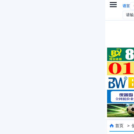

语言
首页
>
