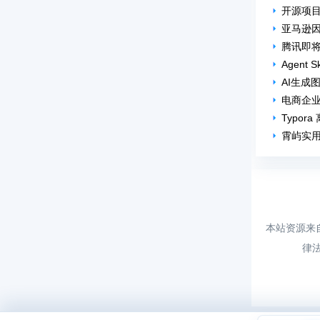
开源项目
亚马逊因
腾讯即将
Agen
AI生成
电商企
Typor
霄屿实用
本站资源来
律