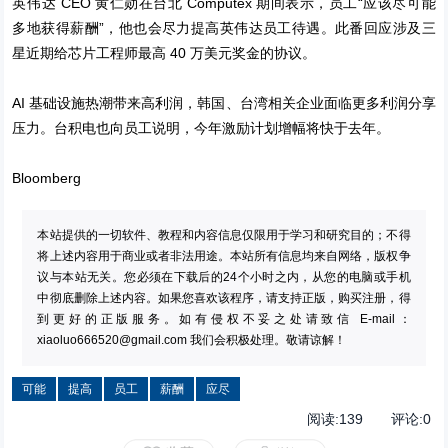
英伟达 CEO 黄仁勋在台北 Computex 期间表示，员工“应该尽可能
多地获得薪酬”，他也会尽力提高英伟达员工待遇。此番回应涉及三
星近期给芯片工程师最高 40 万美元奖金的协议。
AI 基础设施热潮带来高利润，韩国、台湾相关企业面临更多利润分享
压力。台积电也向员工说明，今年激励计划增幅将快于去年。
Bloomberg
本站提供的一切软件、教程和内容信息仅限用于学习和研究目的；不得
将上述内容用于商业或者非法用途。本站所有信息均来自网络，版权争
议与本站无关。您必须在下载后的24个小时之内，从您的电脑或手机
中彻底删除上述内容。如果您喜欢该程序，请支持正版，购买注册，得
到更好的正版服务。如有侵权不妥之处请致信 E-mail：
xiaoluo666520@gmail.com
我们会积极处理。敬请谅解！
可能
提高
员工
薪酬
应尽
阅读:
139
评论:
0