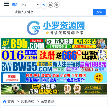

语言
首页
>
其他杂糅
>
杂糅资源
