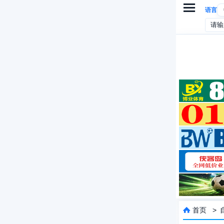

语言
首页
>
