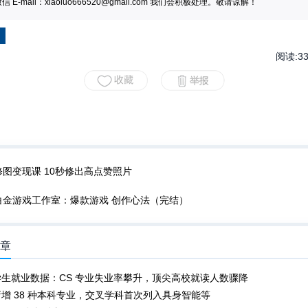
 E-mail：
xiaoluo666520@gmail.com
我们会积极处理。敬请谅解！
阅读:
3
修图变现课 10秒修出高点赞照片
白金游戏工作室：爆款游戏 创作心法（完结）
文章
生就业数据：CS 专业失业率攀升，顶尖高校就读人数骤降
增 38 种本科专业，交叉学科首次列入具身智能等