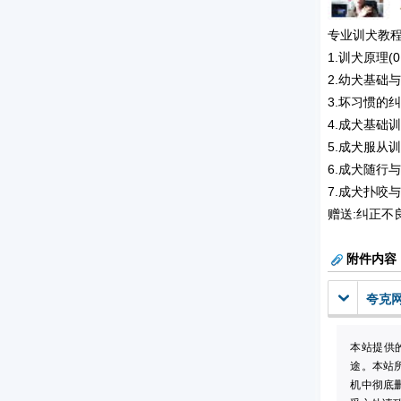
专业训犬教程
1.训犬原理(01
2.幼犬基础与服
3.坏习惯的纠正
4.成犬基础训练
5.成犬服从训练
6.成犬随行与飞
7.成犬扑咬与护
赠送:纠正不良行
附件内容
夸克
本站提供
途。本站
机中彻底