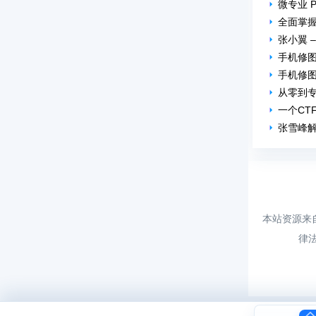
微专业 P
全面掌握
张小翼 
手机修图
手机修图
从零到
一个CT
张雪峰解
本站资源来
律