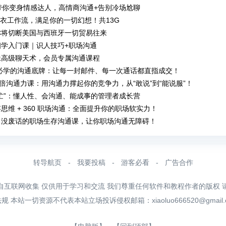
带你变身情感达人，高情商沟通+告别冷场尬聊
脱衣工作流，满足你的一切幻想！共13G
称将切断美国与西班牙一切贸易往来
相学入门课｜识人技巧+职场沟通
妹高级聊天术，会员专属沟通课程
必学的沟通底牌：让每一封邮件、每一次通话都直指成交！
0 倍沟通力课：用沟通力撑起你的竞争力，从“敢说”到“能说服”！
忙”：懂人性、会沟通、能成事的管理者成长营
思维 + 360 职场沟通：全面提升你的职场软实力！
：没废话的职场生存沟通课，让你职场沟通无障碍！
转导航页
-
我要投稿
-
游客必看
-
广告合作
自互联网收集 仅供用于学习和交流 我们尊重任何软件和教程作者的版权 
法规 本站一切资源不代表本站立场投诉侵权邮箱：
xiaoluo666520@gmail