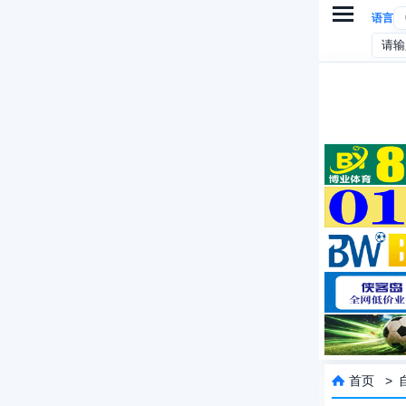

语言
首页
>
