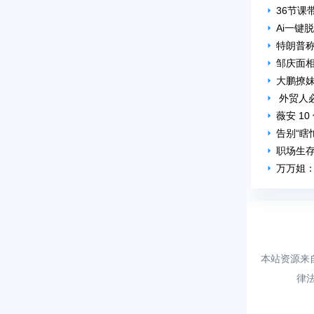
36节课
Ai一键
特朗普
邹庆面
大鹏撩
外贸人
薇安 1
告别“瞎
职场生存
万万姐
本站资源来
律