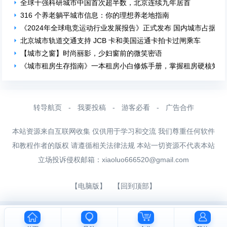
全球十强科研城市中国首次超半数，北京连续九年居首
316 个养老躺平城市信息：你的理想养老地指南
《2024年全球电竞运动行业发展报告》正式发布 国内城市占据前1
北京城市轨道交通支持 JCB 卡和美国运通卡拍卡过闸乘车
【城市之窗】时尚丽影，少妇窗前的微笑密语
《城市租房生存指南》一本租房小白修炼手册，掌握租房硬核知识
转导航页
-
我要投稿
-
游客必看
-
广告合作
本站资源来自互联网收集 仅供用于学习和交流 我们尊重任何软件
和教程作者的版权 请遵循相关法律法规 本站一切资源不代表本站
立场投诉侵权邮箱：
xiaoluo666520@gmail.com
【电脑版】
【回到顶部】