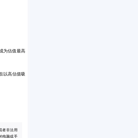
I，成为估值最高
司仍在以高估值吸
或者非法用
的电脑或手