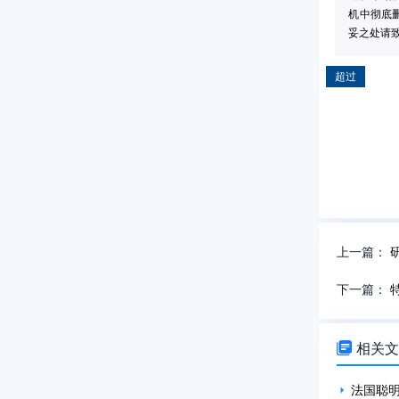
机中彻底
妥之处请致信
超过
上一篇：
下一篇：

相关
法国聪明