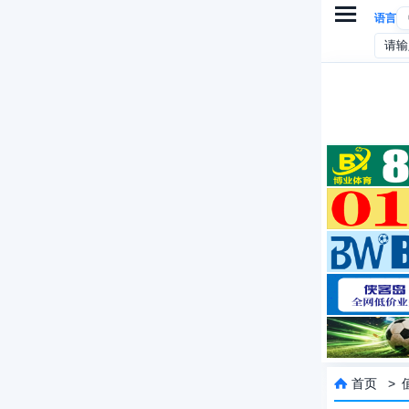

语言
首页
>
