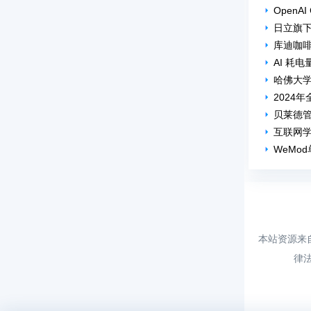
OpenA
日立旗下
库迪咖啡
AI 耗
哈佛大
2024
贝莱德管
互联网学
WeMo
本站资源来
律