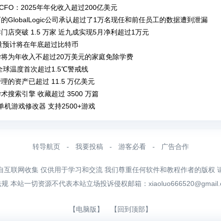
I CFO：2025年年化收入超过200亿美元
的GlobalLogic公司承认超过了1万名现任和前任员工的数据遭到泄漏
门店突破 1.5 万家 近九成实现5月净利超过1万元
电量预计将在年底超过比特币
学将为年收入不超过20万美元的家庭免除学费
年全球温度首次超过1.5℃警戒线
理的资产已超过 11.5 万亿美元
术搜索引擎 收藏超过 3500 万篇
d单机游戏修改器 支持2500+游戏
转导航页
-
我要投稿
-
游客必看
-
广告合作
自互联网收集 仅供用于学习和交流 我们尊重任何软件和教程作者的版权 
法规 本站一切资源不代表本站立场投诉侵权邮箱：
xiaoluo666520@gmail
【电脑版】
【回到顶部】