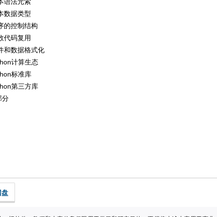
基本语法元索
基本数据类型
程序的控制结构
函数代码复用
文件和数据格式化
thon计算生态
thon标准库
thon第三方库
部分
网盘