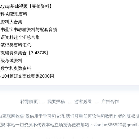
Mysql基础视频【完整资料】
资料 AI变现资料
位资料大合集
宝书蓝宝书教辅资料与配套音频
英语资料超全汇总合集
元笔记类资料汇总
教辅资料集合【7.43GB】
一级考试资料
中数学和奥数资料
 104篇短文高效积累2000词
转导航页
-
我要投稿
-
游客必看
-
广告合作
自互联网收集 仅供用于学习和交流 我们尊重任何软件和教程作者的版权 
法规 本站一切资源不代表本站立场投诉侵权邮箱：
xiaoluo666520@gmail