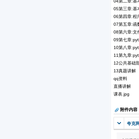
04第二章:
05第三章:
06第四章:
07第五章:
08第六章:
09第七章:py
10第八章:py
11第九章:py
12公共基础
13真题讲解
qq资料
直播讲解
课表.jpg
附件内容
夸克