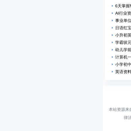
6天掌握
AI行业
事业单
日语红
小升初
学霸状
幼儿学前
计算机
小学初
英语资料
本站资源来
律