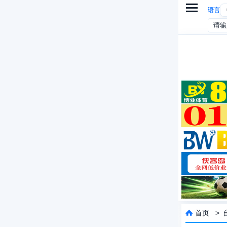

语言
首页
>
