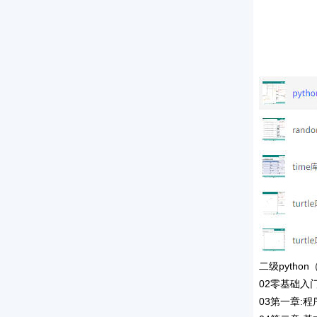
二级pytho
02零基础入
03第一章: