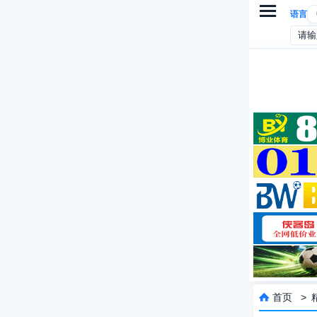

语言
首页
>
