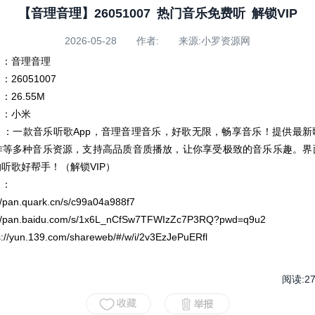
【音理音理】26051007 热门音乐免费听 解锁VIP
2026-05-28 作者: 来源:小罗资源网
】：音理音理
26051007
26.55M
】：小米
】：一款音乐听歌App，音理音理音乐，好歌无限，畅享音乐！提供最新
作等多种音乐资源，支持高品质音质播放，让你享受极致的音乐乐趣。界
听歌好帮手！（解锁VIP）
】：
pan.quark.cn/s/c99a04a988f7
/pan.baidu.com/s/1x6L_nCfSw7TFWIzZc7P3RQ?pwd=q9u2
//yun.139.com/shareweb/#/w/i/2v3EzJePuERfl
阅读:
2