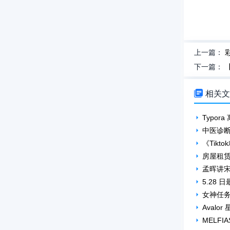
上一篇：
下一篇：

相关
Typor
中医诊断
《Tik
房屋租
孟晖讲
5.28 
女神任务
Avalo
MELF