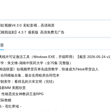
彩虹视频V4.3.0 彩虹影视，高清画质
【顾我追剧】4.3.7 最新版 高清免费无广告
文章
a 离线许可证激活工具（Windows EXE，开箱即用）【截至 2026-05-24 v1.
学：朱文锋-湖南中医药大学（全75集·完整版）
tok精选联盟》短视频带货百单实战营教学，快速成为Tiktok带货达人
赁合同模板合集，最全实用租房合同范本
宋朝美学：看得见的大宋文明（完结）
日最新MM 美图欣赏
 性格恶劣女神教训王道RPG
r 星际救赎
IAS－苍红界域－