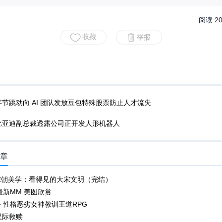
阅读:
2
字节跳动向 AI 团队发放豆包特殊股票防止人才流失
比亚迪副总裁透露公司正开发人形机器人
文章
宋朝美学：看得见的大宋文明（完结）
日最新MM 美图欣赏
 性格恶劣女神教训王道RPG
r 星际救赎