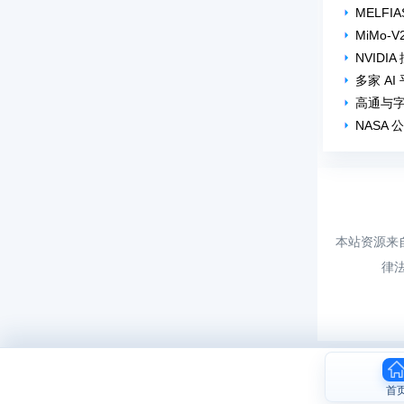
MELF
MiMo-
NVID
多家 A
高通与字
NASA
本站资源来
律
首