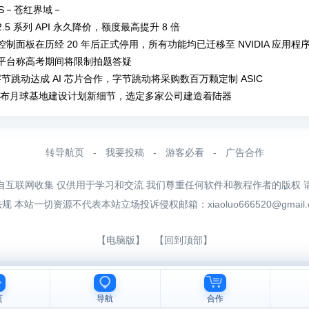
IAS－苍红界域－
V2.5 系列 API 永久降价，额度最高提升 8 倍
IA 控制面板在历经 20 年后正式停用，所有功能均已迁移至 NVIDIA 应用程
I 平台称高考期间将限制拍题答疑
节跳动达成 AI 芯片合作，字节跳动将采购数百万颗定制 ASIC
 公布月球基地建设计划新细节，选定多家公司建造着陆器
转导航页
-
我要投稿
-
游客必看
-
广告合作
自互联网收集 仅供用于学习和交流 我们尊重任何软件和教程作者的版权 
法规 本站一切资源不代表本站立场投诉侵权邮箱：
xiaoluo666520@gmail
【电脑版】
【回到顶部】
页
导航
合作