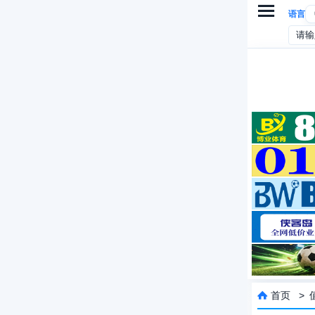

语言
首页
>
