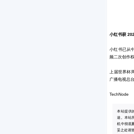
小红书获 2
小红书已从中
频二次创作
上届世界杯
广播电视总台
TechNode
本站提供
途。本站
机中彻底
妥之处请致信