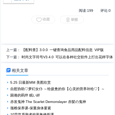
阅读:
199
评论:
0
上一篇：
【配料查】3.0.0 一键查询食品用品配料信息 VIP版
下一篇：
时尚文字符号V3.4.0 可以在各种社交软件上打出花样字体

相关文章
5.25 日最新MM 美图欣赏
自慰协助♡梦幻女仆 ～给疲惫的你【心灵的营养补给♡】～
困倦的羁绊 眠い絆
赤发鬼神 The Scarlet Demonslayer 赤髪の鬼神
颈椎保养课-保重身体要紧
10节气质跑者的形象修炼课