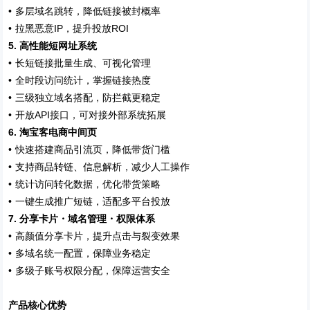
•
多层域名跳转，降低链接被封概率
•
IP
ROI
拉黑恶意
，提升投放
5.
高性能短网址系统
•
长短链接批量生成、可视化管理
•
全时段访问统计，掌握链接热度
•
三级独立域名搭配，防拦截更稳定
•
API
开放
接口，可对接外部系统拓展
6.
淘宝客电商中间页
•
快速搭建商品引流页，降低带货门槛
•
支持商品转链、信息解析，减少人工操作
•
统计访问转化数据，优化带货策略
•
一键生成推广短链，适配多平台投放
7.
分享卡片・域名管理・权限体系
•
高颜值分享卡片，提升点击与裂变效果
•
多域名统一配置，保障业务稳定
•
多级子账号权限分配，保障运营安全
产品核心优势