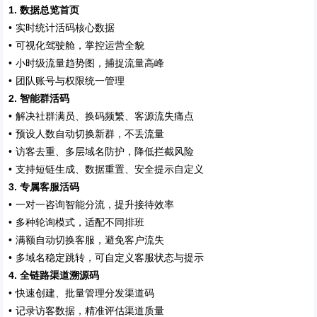
1.
数据总览首页
•
实时统计活码核心数据
•
可视化驾驶舱，掌控运营全貌
•
小时级流量趋势图，捕捉流量高峰
•
团队账号与权限统一管理
2.
智能群活码
•
解决社群满员、换码频繁、客源流失痛点
•
预设人数自动切换新群，不丢流量
•
访客去重、多层域名防护，降低拦截风险
•
支持短链生成、数据重置、安全提示自定义
3.
专属客服活码
•
一对一咨询智能分流，提升接待效率
•
多种轮询模式，适配不同排班
•
满额自动切换客服，避免客户流失
•
多域名稳定跳转，可自定义客服状态与提示
4.
全链路渠道溯源码
•
快速创建、批量管理分发渠道码
•
记录访客数据，精准评估渠道质量