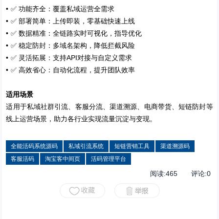
•
✅
功能齐全：覆盖私域运营全需求
•
✅
部署简单：上传即装，零基础快速上线
•
✅
数据精准：全链路实时可视化，指导优化
•
✅
稳定防封：多域名架构，降低拦截风险
•
✅
API
灵活拓展：支持
对接与自定义需求
•
✅
高效省心：自动化流程，提升团队效率
适用场景
适用于私域社群引流、客服分流、渠道溯源、电商带货、短链防封等
线上运营场景，助力各行业实现流量沉淀与变现。
全能活码系统源码
私域引流系统
短链营销工具
渠道溯源码
客服活码
淘宝客中间页
活码管理平台
阅读:
465
评论:
0