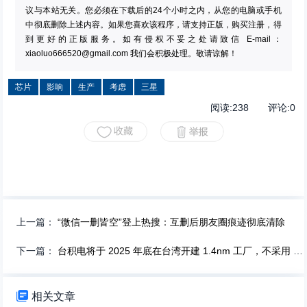
议与本站无关。您必须在下载后的24个小时之内，从您的电脑或手机
中彻底删除上述内容。如果您喜欢该程序，请支持正版，购买注册，得
到更好的正版服务。如有侵权不妥之处请致信 E-mail：
xiaoluo666520@gmail.com
我们会积极处理。敬请谅解！
芯片
影响
生产
考虑
三星
阅读:
238
评论:
0
上一篇：
“微信一删皆空”登上热搜：互删后朋友圈痕迹彻底清除
下一篇：
台积电将于 2025 年底在台湾开建 1.4nm 工厂，不采用 ASML 高数值孔径 EUV 设备

相关文章