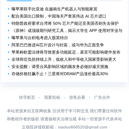
曝苹果联手比亚迪 在越南生产机器人与智能家居
配合美国出口限制，中国海关严查英伟达 AI 芯片进口
特朗普政府要求台湾将 50% 芯片产能迁至美国否则失去保护
《原神》成顶级期刊研究工具，揭示大学生 APP 使用对学业与工
曝苹果与台积电考虑入股英特尔
阿里巴巴推进AI芯片设计与封装，或与华为正面竞争
苹果称欧盟法律将导致更多功能延迟，甚至可能影响硬件发布
全球癌症负担持续上升，低收入和中等收入国家受影响更大
安全提醒：请受台风影响区域的频友务必做好减灾措施
存储价格狂飙不止！三星将对DRAM产品涨价最高30%
转导航页
-
我要投稿
-
游客必看
-
广告合作
本站资源来自互联网收集 仅供用于学习和交流 我们尊重任何软件
和教程作者的版权 请遵循相关法律法规 本站一切资源不代表本站
立场投诉侵权邮箱：
xiaoluo666520@gmail.com