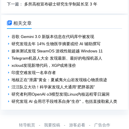
下一篇：
多所高校宣布硕士研究生学制延长至 3 年

相关文章
谷歌 Gemini 3.0 新版本信息在代码库中被发现
研究发现去年 14% 生物医学摘要或经 AI 辅助撰写
媒体测试发现 SteamOS 游戏性能超越 Windows 11
Telegram机器人大全 发现最新、最好的电报机器人
xcloud发现新增代码，XGP或将涨价
印度空难发现一名幸存者
地核正在“泄露”黄金：夏威夷火山岩发现核心物质痕迹
汪汪队立大功！科学家发现人犬通用“肥胖基因”
研究者利用OpenAI o3模型发现Linux内核远程零日漏洞
研究发现 AI 会用尽手段维系自身"生存"，包括直接勒索人类
转导航页
-
我要投稿
-
游客必看
-
广告合作