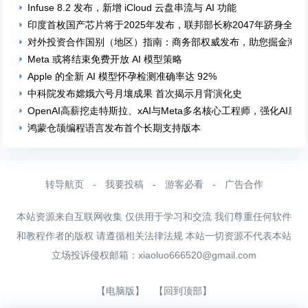
Infuse 8.2 发布，新增 iCloud 云盘串流与 AI 功能
印度首枚国产芯片将于2025年发布，联邦部长称2047年跻身全球
对外投资合作国别（地区）指南：商务部权威发布，助您掘金海外
Meta 或将结束免费开放 AI 模型策略
Apple 的全新 AI 模型怀孕检测准确率达 92%
中科院发布嫦娥六号月壤成果 首次揭示月背演化史
OpenAI高薪挖走特斯拉、xAI与Meta多名核心工程师，强化AI底
鸿蒙仓颉编程语言发布首个长期支持版本
转导航页
-
我要投稿
-
游客必看
-
广告合作
本站资源来自互联网收集 仅供用于学习和交流 我们尊重任何软件
和教程作者的版权 请遵循相关法律法规 本站一切资源不代表本站
立场投诉侵权邮箱：
xiaoluo666520@gmail.com
【电脑版】
【回到顶部】