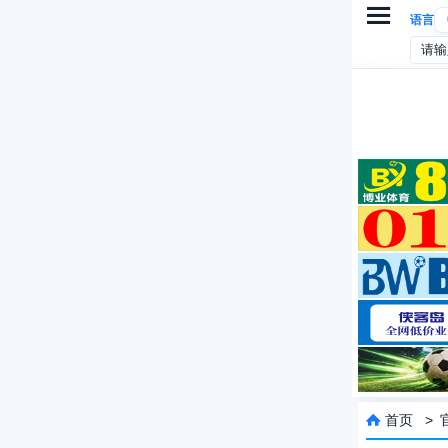

语言
首页
>
