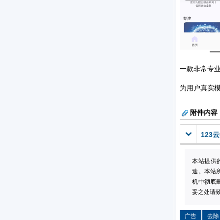
一款非常专业
为用户真实
附件内容
123
本站提供
途。本站
机中彻底
妥之处请致信
广告
去除