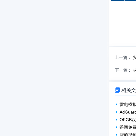
上一篇：
下一篇：

相关
雷电模拟器
AdGua
OFGB汉
得间免
雪豹视频