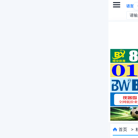

语言
首页
>
