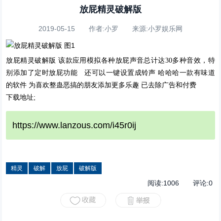
放屁精灵破解版
2019-05-15 作者:小罗 来源:小罗娱乐网
放屁精灵破解版 该款应用模拟各种放屁声音总计达30多种音效，特
别添加了定时放屁功能 还可以一键设置成铃声 哈哈哈一款有味道
的软件 为喜欢整蛊恶搞的朋友添加更多乐趣 已去除广告和付费
下载地址;
https://www.lanzous.com/i45r0ij
精灵
破解
放屁
破解版
阅读:
1006
评论:
0