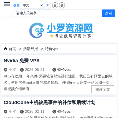

语言
首页
>
活动线报
>
特价vps

Nvidia 免费 VPS
小罗
2026-05-21
特价vps



VPS有效期:一年条件:需要域名邮箱进行注册。我自己有阿里云的域
名，使用的是.net后缀的域名邮箱。VPS每三天需要手动续期一次，
跟视频介绍略有...
阅读全文
CloudCone主机被黑事件的补偿和后续计划
小罗
2026-02-11
特价vps



CloudCone主机被黑事件的补偿和后续计划1、每台受影响的VPS都