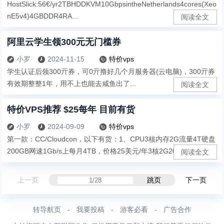
HostSlick:56€/yr2TBHDDKVM10GbpsintheNetherlands4cores(Xeo
nE5v4)4GBDDR4RA...
阅读全文
阿里云学生领300元无门槛券
小罗
2024-11-15
特价vps



学生认证后领300亓券，可0亓撸好几个月服务器(云电脑)，300亓券
有效期整整1年，用不上也能去咸鱼出了...
阅读全文
特价VPS推荐 $25每年 目前有货
小罗
2024-09-09
特价vps



第一款：CC/Cloudcon，以下有货：1、CPU3核内存2G流量4T硬盘
200GB网速1Gb/s上每月4TB，价格25美元/年3核2G200...
阅读全文
上一页
跳页
下一页
转导航页
-
我要投稿
-
游客必看
-
广告合作