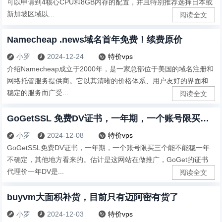
可以申请到4核心CPU和8GB内存的配置，并且特别推荐选择日本或
新加坡区域以...
阅读全文
Namecheap .news域名首年免费！续费原价
小罗
2024-12-24
特价vps



介绍Namecheap成立于2000年，是一家总部位于美国的域名注册和
网络托管服务提供商。它以其清晰的价格体系、用户友好的界面和
稳定的服务而广受...
阅读全文
GoGetSSL 免费DV证书，一年期，一个账号限买三个
小罗
2024-12-08
特价vps



GoGetSSL免费DV证书，一年期，一个账号限买三个能不能稳一年
不确定，其他地方看来的。估计是这网站在做推广，GoGet的证书
代理价一年DV是...
阅读全文
buyvm大面积补货，目前只有迈阿密有货了
小罗
2024-12-03
特价vps


