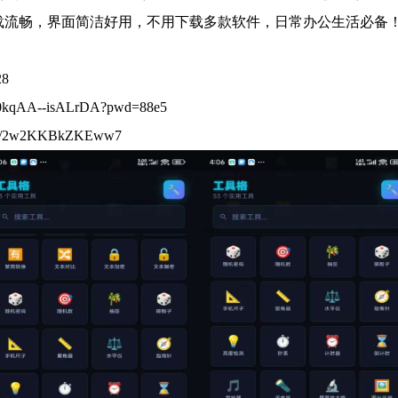
载流畅，界面简洁好用，不用下载多款软件，日常办公生活必备
28
cl0kqAA--isALrDA?pwd=88e5
/w/i/2w2KKBkZKEww7