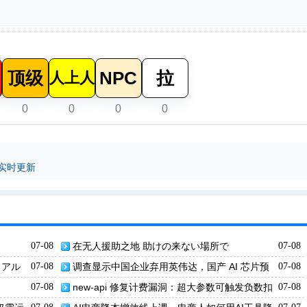
顶级
NPC
拉
人上人
0
0
0
0
 实时更新
07-08
在无人援助之地 助けの来ない場所で
07-08
リアル
07-08
调查显示中国企业弃用英伟达，国产 AI 芯片预
07-08
算占比将升至 46%
07-08
new-api 修复计费漏洞：超大参数可触发负数扣
07-08
费