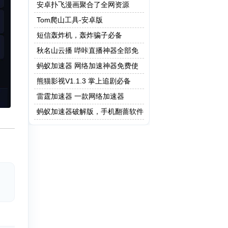
做题版本
安卓扑飞漫画聚合了全网资源
Tom爬山工具-安卓版
短信轰炸机，轰炸骗子必备
秋名山云播 哔咔直播神器全部免
费
蚂蚁加速器 网络加速神器免费使
用
熊猫影视V1.1.3 掌上追剧必备
雷霆加速器 一款网络加速器
蚂蚁加速器破解版，手机翻蔷软件