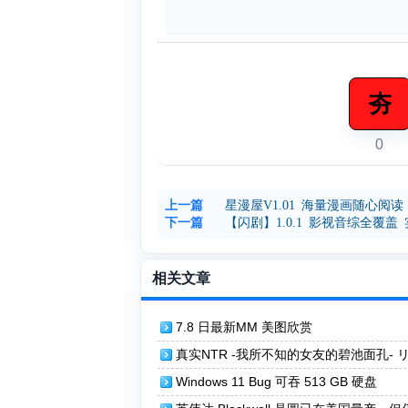
夯
0
上一篇
星漫屋V1.01 海量漫画随心阅读
下一篇
【闪剧】1.0.1 影视音综全覆盖
相关文章
7.8 日最新MM 美图欣赏
真实NTR -我所不知的女友的碧池面孔- 
寝取られ -知らない彼女のビッチな顔-
Windows 11 Bug 可吞 513 GB 硬盘