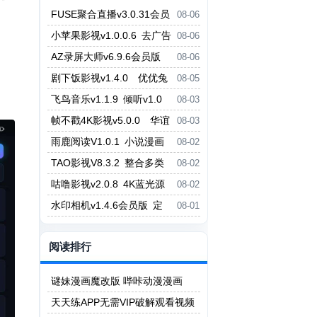
FUSE聚合直播v3.0.31会员
08-06
！
版 虎牙斗鱼抖音快手哔哩哔哩YY
小苹果影视v1.0.0.6 去广告
08-06
直播等
版 小草影视v2.5.7
AZ录屏大师v6.9.6会员版
08-06
支持1080P/60fps录制 剪辑功能
剧下饭影视v1.4.0 优优兔
08-05
影视v5.1.3
飞鸟音乐v1.1.9 倾听v1.0
08-03
无损音乐免费听免费下载
帧不戳4K影视v5.0.0 华谊
08-03
影视v6.0.0.1
雨鹿阅读V1.0.1 小说漫画
08-02
二合一阅读App
TAO影视V8.3.2 整合多类
08-02
型热门影视资源
咕噜影视v2.0.8 4K蓝光源
08-02
P7影视v6.2.1
水印相机v1.4.6会员版 定
08-01
义地址日期 打卡记录
阅读排行
谜妹漫画魔改版 哔咔动漫漫画
天天练APP无需VIP破解观看视频