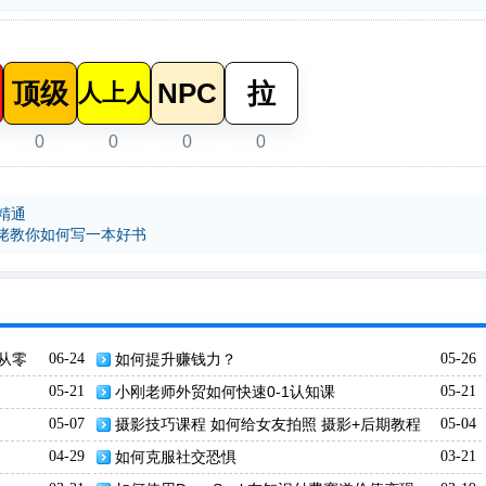
顶级
NPC
拉
人上人
0
0
0
0
到精通
佬教你如何写一本好书
从零
06-24
如何提升赚钱力？
05-26
05-21
小刚老师外贸如何快速0-1认知课
05-21
05-07
摄影技巧课程 如何给女友拍照 摄影+后期教程
05-04
04-29
如何克服社交恐惧
03-21