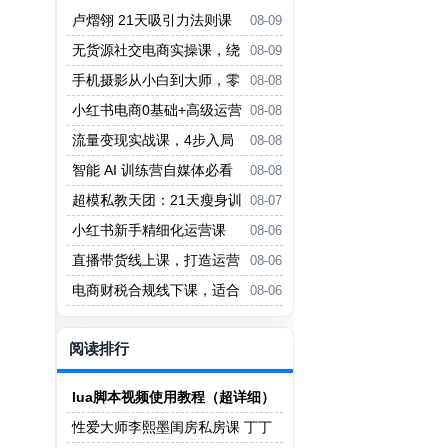
卢熠翎 21天吸引力法则课
08-09
程
无货源社交电商实操课，绕
08-09
开传统互联网电商模式，撒豆成
手机摄影从小白到大师，零
08-08
兵，实现跨平台交易
基础带你学习手机摄影，拍出朋友
小红书电商0基础+高级运营
08-08
圈点赞大片
课，新人小白必学方法，实操教学
流量变现实战课，4步入局
08-08
+案例分析
系统教学，实现时间价值10倍提
智能 AI 训练营自媒体必看
08-08
升
课程
超模私教天团：21天瘦身训
08-07
练营（完结）
小红书新手精细化运营课
08-06
程，每天抽空操作三小时，零基础
直播带货线上课，打造运营
08-06
小白轻松上手
型主播，起号、话术、运营，直播
电商财税合规线下课，适合
08-06
带货全方案系统化学习
老板+财务，教你规避涉税风险，
实现低成本合规经营
阅读排行
lua脚本视频使用教程（超详细）
性爱大师李熙墨闺房私房课 丁丁