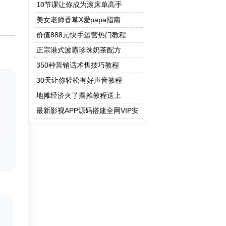
保健操
10节课让你成为滚床单高手
美女老师香草X爱papa指南
价值888元快手运营热门教程
正宗港式波霸珍珠奶茶配方
350种营销话术售技巧教程
30天让你轻松有好声音教程
地摊经济火了摆摊教程送上
最新影视APP源码搭建全网VIP安
卓 Apicould非蓝鸟e4a 附成品app