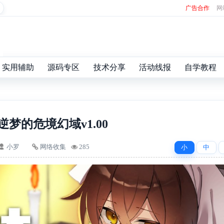
广告合作
网
实用辅助
源码专区
技术分享
活动线报
自学教程
逆梦的危境幻域v1.00
小罗
网络收集
285
小
中