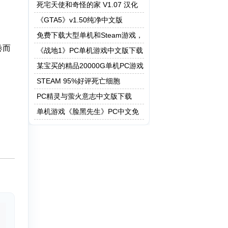
死宅天使和奇怪的家 V1.07 汉化
作弊版
《GTA5》v1.50纯净中文版
免费下载大型单机和Steam游戏，
卷而
5208G资源一键快速下载
《战地1》PC单机游戏中文版下载
某宝买的精品20000G单机PC游戏
STEAM 95%好评死亡细胞
PC精灵与萤火意志中文版下载
单机游戏《脸黑先生》PC中文免
安装下载