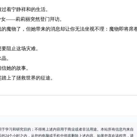
雅过着宁静祥和的生活。
少女——莉莉丽突然登门拜访。
流的魔物了，但她带来的消息却让你无法坐视不理：魔物即将席
想要阻止这场灾难。
水晶。
相信她的故事。
起踏上了拯救世界的征途。
用于学习和研究目的；不得将上述内容用于商业或者非法用途。本站所有信息均来自
后的24个小时之内，从您的电脑或手机中彻底删除上述内容。如果您喜欢该程序，请