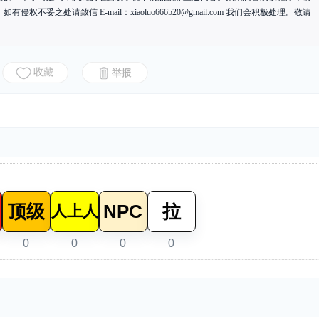
有侵权不妥之处请致信 E-mail：
xiaoluo666520@gmail.com
我们会积极处理。敬请
顶级
NPC
拉
人上人
0
0
0
0