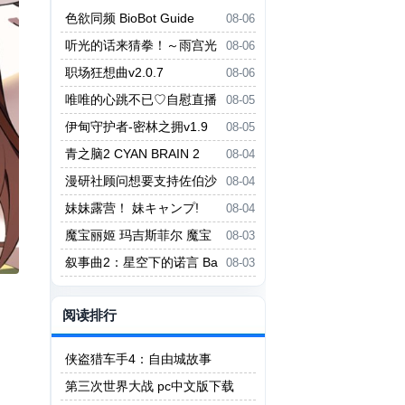
色欲同频 BioBot Guide
08-06
听光的话来猜拳！～雨宫光
08-06
的深沉之爱～ ヒカリの言いなり
职场狂想曲v2.0.7
08-06
じゃんけん！～雨宮ヒカリの愛の
唯唯的心跳不已♡自慰直播
08-05
底～
日记 ゆいゆいのドキドキ♡おな
伊甸守护者-密林之拥v1.9
08-05
にー配信日記
青之脑2 CYAN BRAIN 2
08-04
漫研社顾问想要支持佐伯沙
08-04
罗 漫研顧問は佐伯ささらを支え
妹妹露营！ 妹キャンプ!
08-04
たい
魔宝丽姬 玛吉斯菲尔 魔宝
08-03
麗姫マギスフィア
叙事曲2：星空下的诺言 Ba
08-03
llade2 the Celestial Promise
阅读排行
侠盗猎车手4：自由城故事
第三次世界大战 pc中文版下载