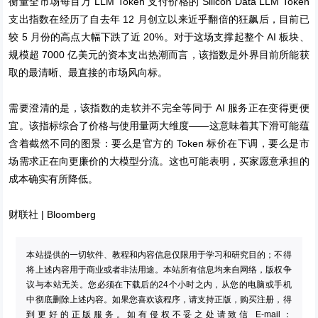
衡量全市场每百万 LLM Token 支付价格的 Silicon Data LLM Token
支出指数在经历了自去年 12 月创立以来近乎翻倍的狂飙后，目前已
较 5 月份的高点大幅下跌了近 20%。对于这场支撑起整个 AI 板块、
规模超 7000 亿美元的资本支出热潮而言，该指数是外界目前所能获
取的最清晰、最直接的市场风向标。
需要澄清的是，该指数的走软并不完全等同于 AI 服务正在变得更便
宜。该指标综合了价格与使用量两大维度——这意味着其下滑可能蕴
含着截然不同的图景：要么是官方的 Token 标价在下调，要么是市
场需求正在向更廉价的大模型分流。这也可能表明，买家愿意承担的
成本确实有所降低。
财联社
|
Bloomberg
本站提供的一切软件、教程和内容信息仅限用于学习和研究目的；不得
将上述内容用于商业或者非法用途。本站所有信息均来自网络，版权争
议与本站无关。您必须在下载后的24个小时之内，从您的电脑或手机
中彻底删除上述内容。如果您喜欢该程序，请支持正版，购买注册，得
到更好的正版服务。如有侵权不妥之处请致信 E-mail：