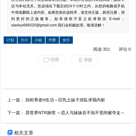
议与本站无关。您必须在下载后的24个小时之内，从您的电脑或手机
中彻底删除上述内容。如果您喜欢该程序，请支持正版，购买注册，得
到更好的正版服务。如有侵权不妥之处请致信 E-mail：
xiaoluo666520@gmail.com
我们会积极处理。敬请谅解！
计划
大小
小姐
代替
女仆
阅读:
301
评论:
0
上一篇：
回村养老H生活～巨乳土妹子排队求我内射
下一篇：
异世界NTR旅馆 ～恋人与妹妹在不知不觉间被夺走～

相关文章