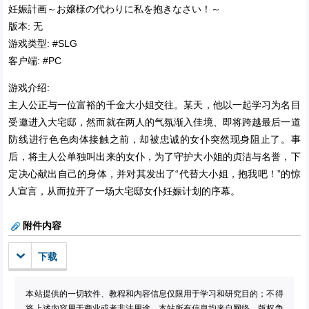
妊娠計画～お嬢様の代わりに私を抱きなさい！～
版本: 无
游戏类型: #SLG
客户端: #PC
游戏介绍:
主人公正与一位富裕的千金大小姐交往。某天，他以一起学习为名目
受邀进入大宅邸，然而就在两人的气氛渐入佳境、即将跨越最后一道
防线进行色色肉体接触之前，却被忠诚的女仆突然现身阻止了。事
后，将主人公单独叫出来的女仆，为了守护大小姐的贞洁与名誉，下
定决心献出自己的身体，并对其发出了“代替大小姐，抱我吧！”的惊
人宣言，从而拉开了一场大宅邸女仆妊娠计划的序幕。
附件内容
下载
本站提供的一切软件、教程和内容信息仅限用于学习和研究目的；不得
将上述内容用于商业或者非法用途。本站所有信息均来自网络，版权争