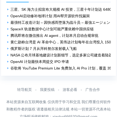
三星、SK 海力士拟宣布大规模 AI 投资，三星十年计划达 6480 
OpenAI启动修补地球计划 用AI帮开源软件找漏洞
最强特工改造计划 – 因快感而堕落为战斗员 – 最強エージェント
SpaceX 轨道数据中心计划可能严重依赖中国供应链
腾讯即将在微信推出 AI agent，计划本月启动合规审批
黄仁勋称台湾是 AI 革命中心，英伟达计划每年在台湾投入 1500 
俄罗斯计划 7 月从拜科努尔发射载人飞船
NASA 公布月球基地建设计划新细节，选定多家公司建造着陆器
OpenAI 计划最快本周提交 IPO 申请
谷歌将 YouTube Premium Lite 免费加入 AI Pro 计划，覆盖 3
转导航页
-
我要投稿
-
游客必看
-
广告合作
本站资源来自互联网收集 仅供用于学习和交流 我们尊重任何软件
和教程作者的版权 请遵循相关法律法规 本站一切资源不代表本站
立场投诉侵权邮箱：
xiaoluo666520@gmail.com