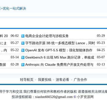
重+优化一站式解决
科 20
06-02
电商企业会计处理与涉税实务
05-29
スにま
05-27
字节跳动开源 3B 统一多模态模型 Lance，同时
05-23
处理图像视频理解与生成
理器，内
05-22
OpenAI 发布 GPT-5.5 模型：强化智能体协作
04-25
与端到端任务处理能力
03-14
Geekbench 6 出现 M5 Max 跑分记录，单核成
03-07
绩超过其他消费级 PC 处理器，多核成绩高于 M3 Ultr
密数据
02-28
Anthropic 向 Claude 免费用户开放文件处理与
02-13
a
第三方连接器功能
转导航页
我要投稿
游客必看
广告合作
-
-
-
用于学习和交流 我们尊重任何软件和教程作者的版权 请遵循相关法律法
投诉侵权邮箱：
xiaoluo666520@gmail.com
©
小罗资源网