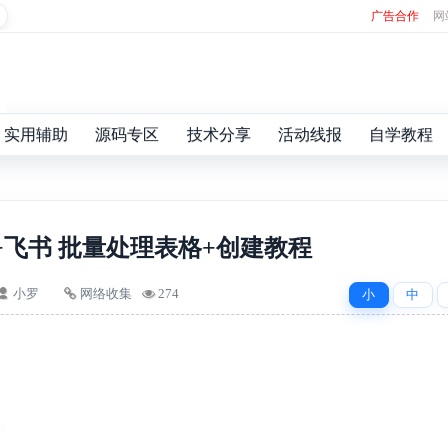
广告合作
网
实用辅助
源码专区
技术分享
活动线报
自学教程
eek+飞书 批量处理表格+创建教程
小罗
网络收集
274
小
中