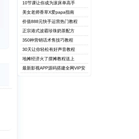
保健操
10节课让你成为滚床单高手
美女老师香草X爱papa指南
价值888元快手运营热门教程
正宗港式波霸珍珠奶茶配方
350种营销话术售技巧教程
30天让你轻松有好声音教程
地摊经济火了摆摊教程送上
最新影视APP源码搭建全网VIP安
卓 Apicould非蓝鸟e4a 附成品app