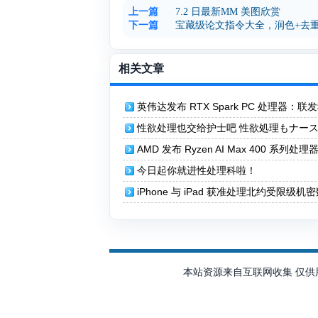
上一篇
7.2 日最新MM 美图欣赏
下一篇
宝藏级论文指令大全，润色+去
相关文章
英伟达发布 RTX Spark PC 处理器：联发
核 CPU + RTX GPU，秋季上市
性欲处理也交给护士吧 性欲処理もナー
かせて
AMD 发布 Ryzen AI Max 400 系列处
存上限提升至 192 GB
今日起你就进性处理科啦！
iPhone 与 iPad 获准处理北约受限级机
本站资源来自互联网收集 仅供