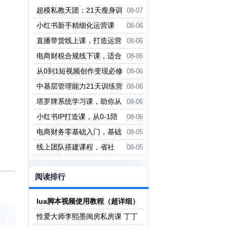
超模私教天团：21天瘦身训
08-07
练营（完结）
小红书新手精细化运营课
08-06
程，每天抽空操作三小时，零基础
直播带货线上课，打造运营
08-06
小白轻松上手
型主播，起号、话术、运营，直播
电商财税合规线下课，适合
08-06
带货全方案系统化学习
老板+财务，教你规避涉税风险，
从0到1短视频创作变现必修
08-06
实现低成本合规经营
课，跟随时代趋势，人人需要的技
中基层管理能力21天训练营
08-06
能
塔罗牌系统学习课，助你从
08-06
入门到精通，塑造个人占卜风格，
小红书IP打造课，从0-1陪
08-06
掌握专业咨询能力
你做能賺钱小红书博主
电商财务零基础入门，基础
08-05
认知+基础实操+进阶突破，轻松
线上团队搭建课程，省社
08-05
掌握
保，聚人才，降成本，增利润，团
队管理必看
阅读排行
lua脚本视频使用教程（超详细）
性爱大师李熙墨闺房私房课 丁丁