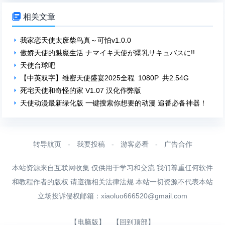

相关文章
我家恋天使太废柴鸟真～可怕v1.0.0
傲娇天使的魅魔生活 ナマイキ天使が爆乳サキュバスに!!
天使台球吧
【中英双字】维密天使盛宴2025全程 1080P 共2.54G
死宅天使和奇怪的家 V1.07 汉化作弊版
天使动漫最新绿化版 一键搜索你想要的动漫 追番必备神器！
转导航页
-
我要投稿
-
游客必看
-
广告合作
本站资源来自互联网收集 仅供用于学习和交流 我们尊重任何软件
和教程作者的版权 请遵循相关法律法规 本站一切资源不代表本站
立场投诉侵权邮箱：
xiaoluo666520@gmail.com
【电脑版】
【回到顶部】