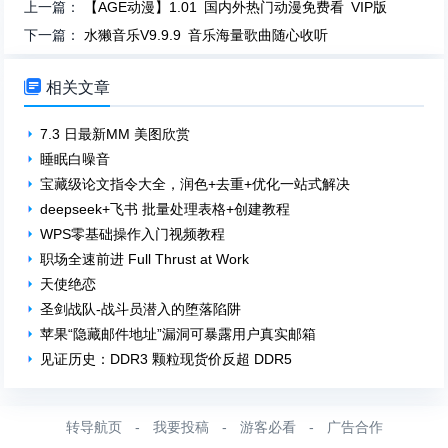
上一篇：
【AGE动漫】1.01 国内外热门动漫免费看 VIP版
下一篇：
水獭音乐V9.9.9 音乐海量歌曲随心收听

相关文章
7.3 日最新MM 美图欣赏
睡眠白噪音
宝藏级论文指令大全，润色+去重+优化一站式解决
deepseek+飞书 批量处理表格+创建教程
WPS零基础操作入门视频教程
职场全速前进 Full Thrust at Work
天使绝恋
圣剑战队-战斗员潜入的堕落陷阱
苹果“隐藏邮件地址”漏洞可暴露用户真实邮箱
见证历史：DDR3 颗粒现货价反超 DDR5
转导航页
-
我要投稿
-
游客必看
-
广告合作