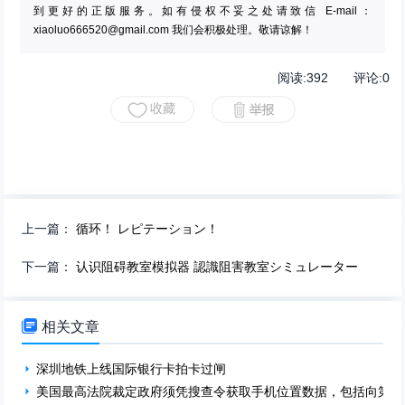
到更好的正版服务。如有侵权不妥之处请致信 E-mail：
xiaoluo666520@gmail.com
我们会积极处理。敬请谅解！
阅读:
392
评论:
0
上一篇：
循环！ レピテーション！
下一篇：
认识阻碍教室模拟器 認識阻害教室シミュレーター

相关文章
深圳地铁上线国际银行卡拍卡过闸
美国最高法院裁定政府须凭搜查令获取手机位置数据，包括向第三