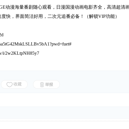
AGE动漫海量番剧随心观看，日漫国漫动画电影齐全，高清超清
度快，界面简洁好用，二次元追番必备！（解锁VIP功能）
2d
lsa5tG42MskLSLLBv5bA1?pwd=fuet#
/w/i/2w2KLtpNH85y7