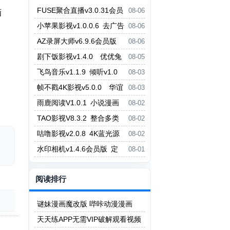
FUSE聚合直播v3.0.31会员
08-06
画
版 虎牙斗鱼抖音快手哔哩哔哩YY
小苹果影视v1.0.0.6 去广告
08-06
直播等
版 小草影视v2.5.7
AZ录屏大师v6.9.6会员版
08-06
支持1080P/60fps录制 剪辑功能
剧下饭影视v1.4.0 优优兔
08-05
影视v5.1.3
飞鸟音乐v1.1.9 倾听v1.0
08-03
无损音乐免费听免费下载
帧不戳4K影视v5.0.0 华谊
08-03
影视v6.0.0.1
雨鹿阅读V1.0.1 小说漫画
08-02
二合一阅读App
TAO影视V8.3.2 整合多类
08-02
型热门影视资源
咕噜影视v2.0.8 4K蓝光源
08-02
P7影视v6.2.1
水印相机v1.4.6会员版 定
08-01
义地址日期 打卡记录
阅读排行
谜妹漫画魔改版 哔咔动漫漫画
天天练APP无需VIP破解观看视频