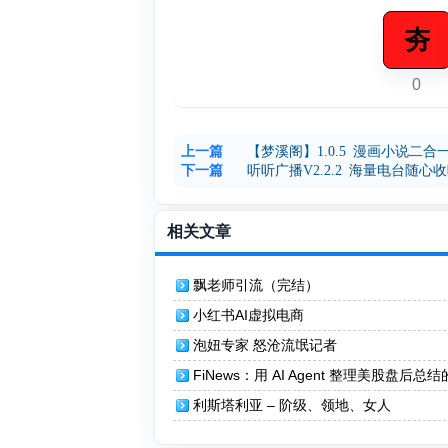
夯
0
上一篇
【梦溪阁】1.0.5 漫画小说二合一
下一篇
听听广播V2.2.2 海量电台随心
相关文章
飘老师引流（完结）
小红书AI虚拟电商
泡妞专家 怒沧流氓记者
FiNews：用 AI Agent 整理美股盘后总
网站
利斯塔利亚 – 阶级、领地、女人