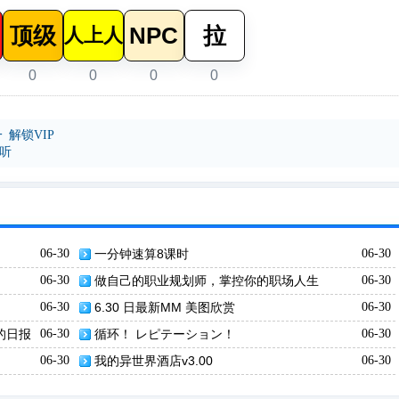
顶级
NPC
拉
人上人
0
0
0
0
 解锁VIP
收听
06-30
一分钟速算8课时
06-30
06-30
做自己的职业规划师，掌控你的职场人生
06-30
06-30
6.30 日最新MM 美图欣赏
06-30
结的日报
06-30
循环！ レピテーション！
06-30
06-30
我的异世界酒店v3.00
06-30