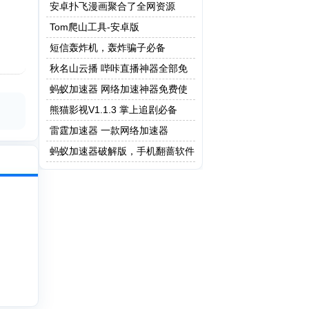
做题版本
安卓扑飞漫画聚合了全网资源
Tom爬山工具-安卓版
短信轰炸机，轰炸骗子必备
秋名山云播 哔咔直播神器全部免
费
蚂蚁加速器 网络加速神器免费使
用
熊猫影视V1.1.3 掌上追剧必备
雷霆加速器 一款网络加速器
蚂蚁加速器破解版，手机翻蔷软件