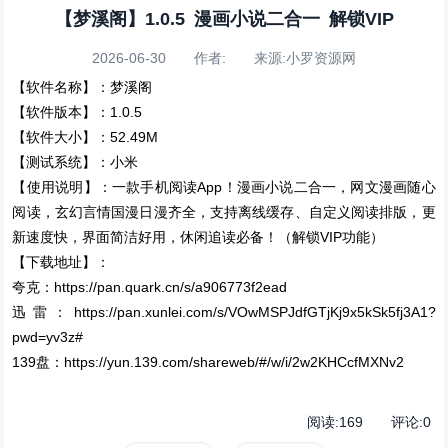
【梦溪阁】1.0.5 漫画小说二合一 解锁VIP
2026-06-30 作者: 来源:小罗资源网
【软件名称】：梦溪阁
【软件版本】：1.0.5
【软件大小】：52.49M
【测试系统】：小米
【使用说明】：一款手机阅读App！漫画小说二合一，网文漫画随心
阅读，玄幻言情国漫日漫齐全，支持离线缓存、自定义阅读排版，更
新速度快，界面简洁好用，休闲追读必备！（解锁VIP功能）
【下载地址】：
夸克：https://pan.quark.cn/s/a906773f2ead
迅雷：https://pan.xunlei.com/s/VOwMSPJdfGTjKj9x5kSk5fj3A1?
pwd=yv3z#
139盘：https://yun.139.com/shareweb/#/w/i/2w2KHCcfMXNv2
阅读:
169
评论:
0