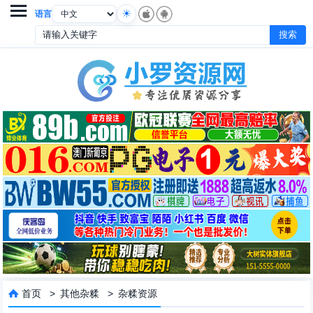

语言
首页
>
其他杂糅
>
杂糅资源
