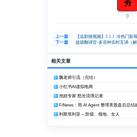
夯
0
上一篇
【追剧猫视频】5.1.1 冷热门
下一篇
超级翻译官-多语种实时互译（解
相关文章
飘老师引流（完结）
小红书AI虚拟电商
泡妞专家 怒沧流氓记者
FiNews：用 AI Agent 整理美股盘后总
网站
利斯塔利亚 – 阶级、领地、女人