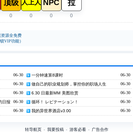
顶级
NPC
拉
人上人
0
0
0
0
影视资源全免费
锁VIP功能）
06-30
一分钟速算8课时
06-30
06-30
做自己的职业规划师，掌控你的职场人生
06-30
06-30
6.30 日最新MM 美图欣赏
06-30
结的日报
06-30
循环！ レピテーション！
06-30
06-30
我的异世界酒店v3.00
06-30
转导航页
我要投稿
游客必看
广告合作
-
-
-