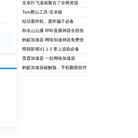
做题版本
安卓扑飞漫画聚合了全网资源
Tom爬山工具-安卓版
短信轰炸机，轰炸骗子必备
秋名山云播 哔咔直播神器全部免
费
蚂蚁加速器 网络加速神器免费使
用
熊猫影视V1.1.3 掌上追剧必备
雷霆加速器 一款网络加速器
蚂蚁加速器破解版，手机翻蔷软件