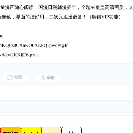
海量漫画随心阅读，国漫日漫韩漫齐全，全题材覆盖高清画质，
连载，界面简洁好用，二次元追漫必备！（解锁VIP功能）
ac
_xTMKQFz8CXawO0XEPQ?pwd=tg4r
/w/i/2w2KKijE6qcvh