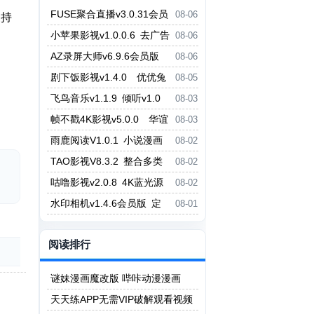
FUSE聚合直播v3.0.31会员
08-06
支持
版 虎牙斗鱼抖音快手哔哩哔哩YY
小苹果影视v1.0.0.6 去广告
08-06
直播等
版 小草影视v2.5.7
AZ录屏大师v6.9.6会员版
08-06
支持1080P/60fps录制 剪辑功能
剧下饭影视v1.4.0 优优兔
08-05
影视v5.1.3
飞鸟音乐v1.1.9 倾听v1.0
08-03
无损音乐免费听免费下载
帧不戳4K影视v5.0.0 华谊
08-03
影视v6.0.0.1
雨鹿阅读V1.0.1 小说漫画
08-02
二合一阅读App
TAO影视V8.3.2 整合多类
08-02
型热门影视资源
咕噜影视v2.0.8 4K蓝光源
08-02
P7影视v6.2.1
水印相机v1.4.6会员版 定
08-01
义地址日期 打卡记录
阅读排行
谜妹漫画魔改版 哔咔动漫漫画
天天练APP无需VIP破解观看视频