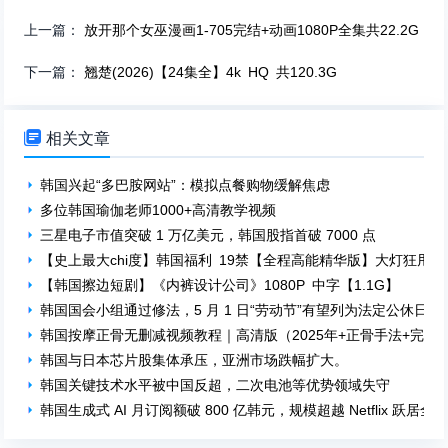
上一篇：
放开那个女巫漫画1-705完结+动画1080P全集共22.2G
下一篇：
翘楚(2026)【24集全】4k HQ 共120.3G

相关文章
韩国兴起“多巴胺网站”：模拟点餐购物缓解焦虑
多位韩国瑜伽老师1000+高清教学视频
三星电子市值突破 1 万亿美元，韩国股指首破 7000 点
【史上最大chi度】韩国福利 19禁【全程高能精华版】大灯狂甩绝绝子
【韩国擦边短剧】《内裤设计公司》1080P 中字【1.1G】
韩国国会小组通过修法，5 月 1 日“劳动节”有望列为法定公休日
韩国按摩正骨无删减视频教程｜高清版（2025年+正骨手法+完整
韩国与日本芯片股集体承压，亚洲市场跌幅扩大。
韩国关键技术水平被中国反超，二次电池等优势领域失守
韩国生成式 AI 月订阅额破 800 亿韩元，规模超越 Netflix 跃居全