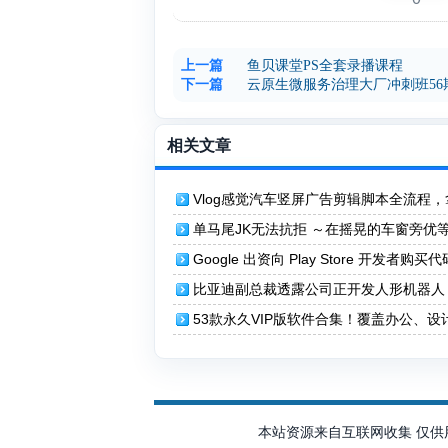
上一篇
鱼贝课堂PS全套录播课程
下一篇
云原生微服务治理大厂冲刺班56期
相关文章
Vlog感觉汽车竖屏广告剪辑脚本全流程，
爆款Vlog质感
单马尾JK无法抗拒 ～在摇晃的车窗旁优
入快感，秘密的触碰开发
Google 出资向 Play Store 开发者购买
练 AI
比亚迪副总裁透露公司正开发人形机器人
53款永久VIP版软件合集！覆盖办公、设
音、开发工具等多个领域2.3G
本站资源来自互联网收集 仅供