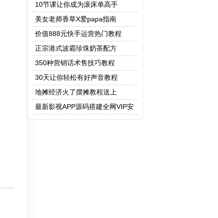
保健操
10节课让你成为滚床单高手
美女老师香草X爱papa指南
价值888元快手运营热门教程
正宗港式波霸珍珠奶茶配方
350种营销话术售技巧教程
30天让你轻松有好声音教程
地摊经济火了摆摊教程送上
最新影视APP源码搭建全网VIP安
卓 Apicould非蓝鸟e4a 附成品app