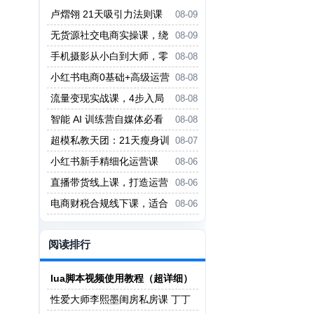
卢熠翎 21天吸引力法则课
08-09
程
无货源社交电商实操课，绕
08-09
开传统互联网电商模式，撒豆成
手机摄影从小白到大师，零
08-08
兵，实现跨平台交易
基础带你学习手机摄影，拍出朋友
小红书电商0基础+高级运营
08-08
圈点赞大片
课，新人小白必学方法，实操教学
流量变现实战课，4步入局
08-08
+案例分析
系统教学，实现时间价值10倍提
智能 AI 训练营自媒体必看
08-08
升
课程
超模私教天团：21天瘦身训
08-07
练营（完结）
小红书新手精细化运营课
08-06
程，每天抽空操作三小时，零基础
直播带货线上课，打造运营
08-06
小白轻松上手
型主播，起号、话术、运营，直播
电商财税合规线下课，适合
08-06
带货全方案系统化学习
老板+财务，教你规避涉税风险，
实现低成本合规经营
阅读排行
lua脚本视频使用教程（超详细）
性爱大师李熙墨闺房私房课 丁丁