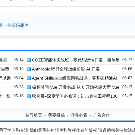
 – 带源码课件
拿捏
06-14
COZE智能体实战班，零代码玩转开发，简单易
06-12
上手
等生堕
06-10
Anthropic 呼吁全球放缓前沿 AI 开发
06-06
代码以训
06-04
Agent Skills企业级应用实战课，零基础精通AI
06-02
智能体技能开发
05-28
极客时间 Vue 开发实战 从 0 开始搭建大型 Vue
05-17
项目
计、影
05-16
耿直哥–深度学习必修课：进击算法工程师100
05-15
节
转导航页
我要投稿
游客必看
广告合作
-
-
-
用于学习和交流 我们尊重任何软件和教程作者的版权 请遵循相关法律法