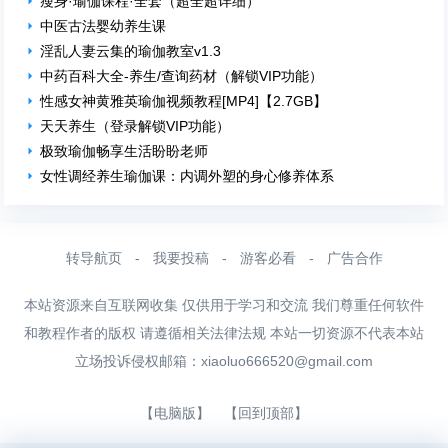
瘦身·瑜伽课程·全套（超全超详细）
中医古法婴幼养生课
淫乱人妻云集的瑜伽教室v1.3
中药百科大全-养生/查询药材（解锁VIP功能）
性感女神黄雅英瑜伽视频教程[MP4]【2.7GB】
天天养生（登录解锁VIP功能）
极致瑜伽畅享生活盼盼老师
女性调经养生瑜伽课：内调外塑的身心修养体系
转导航页
-
我要投稿
-
游客必看
-
广告合作
本站资源来自互联网收集 仅供用于学习和交流 我们尊重任何软件
和教程作者的版权 请遵循相关法律法规 本站一切资源不代表本站
立场投诉侵权邮箱：
xiaoluo666520@gmail.com
【电脑版】
【回到顶部】