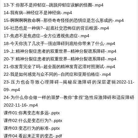
13-下:你那不是抑郁症--跳脱抑郁症误解的怪圈-.mp4
14-我有病--神经症不是神经病-.mp4
15-啊啊啊啊救命啊--那些奇奇怪怪的恐惧症是怎么形成的-.mp4
16-社恐也是一种病?--起底社交恐怖症的背后根源-.mp4
17-焦虑不是焦虑症--全方位透视焦虑症-.mp4
18-今天你洗了几次手--强迫障碍到底给你带来了什么-.mp4
19-上:精神分裂症患者的双重世界--精神分裂谱系障碍-.mp4
20-下:精神分裂症患者的双重世界--精神分裂谱系障碍-.mp4
21-你发育完全了吗--超全面的精神发育迟滞对照测试-.mp4
22-我是如何感觉与众不同的--自闭症和亚斯伯格症-.mp4
23-压力也会导致心理障碍--揭秘应激障碍的深层逻辑2022-11-
09-.mp4
24-为什么你会做一样的噩梦--教你“拿捏”急性应激障碍和适应障碍
2022-11-16-.mp4
课件01:你离变态有多远-.pptx
课件02:什么是变态行为?-.pptx
课件03:变态行为的标准-.pptx
课件04:看起来正常的变态-.pdf