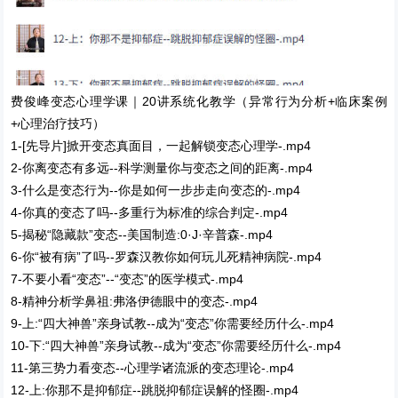
费俊峰变态心理学课｜20讲系统化教学（异常行为分析+临床案例
+心理治疗技巧）
1-[先导片]掀开变态真面目，一起解锁变态心理学-.mp4
2-你离变态有多远--科学测量你与变态之间的距离-.mp4
3-什么是变态行为--你是如何一步步走向变态的-.mp4
4-你真的变态了吗--多重行为标准的综合判定-.mp4
5-揭秘“隐藏款”变态--美国制造:0·J·辛普森-.mp4
6-你“被有病”了吗--罗森汉教你如何玩儿死精神病院-.mp4
7-不要小看“变态”--“变态”的医学模式-.mp4
8-精神分析学鼻祖:弗洛伊德眼中的变态-.mp4
9-上:“四大神兽”亲身试教--成为“变态”你需要经历什么-.mp4
10-下:“四大神兽”亲身试教--成为“变态”你需要经历什么-.mp4
11-第三势力看变态--心理学诸流派的变态理论-.mp4
12-上:你那不是抑郁症--跳脱抑郁症误解的怪圈-.mp4