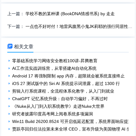
上一篇：
学校不教的某种课 (BookDNA情感书系) by 走走
下一篇：
一点也不好对付！地雷风腹黑小鬼JK莉耶的强行同居性生活 チョロくない

相关文章
零基础系统学习网络安全教程100讲-昇腾教育
AI工作流实战训练营，从零搭建AI自动化系统
Android 17 将强制限制 app 内存，超限就会被系统直接终止
iOS 27 测试版中的 Siri AI 系统提示词泄露，超过 1300 行
剪辑入行系统课程，全流程体系化教学，从入门到就业
ChatGPT 记忆系统升级：自动学习偏好，不再过时
《Nuke从入门到入职系统教学》走进Nuke大世界
研究者披露印度高考网上阅卷系统多项漏洞
Win11 Build 26200.8524 可开启低延迟配置，系统界面响应提速
贾跃亭回归任法拉第未来全球 CEO，宣布升级为美国物理 AI 生