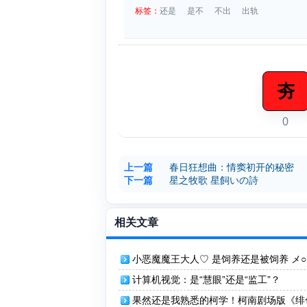
标签：
还是
是不
不出
出轨
夯
0
上一篇
春日狂想曲：情窦初开的秘密
下一篇
星之牧歌 星飼いの詩
相关文章
小恶魔魔王大人♡ 是饲养还是被饲养 メ
魔王様♡ 飼うか飼われるか
计算机视觉：是“慧眼”还是“监工”？
果然还是我熟悉的柯学！柯南剧场版《绯