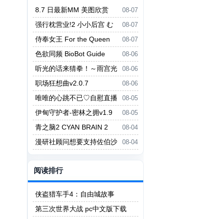
8.7 日最新MM 美图欣赏
08-07
强行枕营业!2 小小后宫 む
08-07
りヤリ枕営業！2 ちっちゃなハー
侍奉女王 For the Queen
08-07
レム
色欲同频 BioBot Guide
08-06
听光的话来猜拳！～雨宫光
08-06
的深沉之爱～ ヒカリの言いなり
职场狂想曲v2.0.7
08-06
じゃんけん！～雨宮ヒカリの愛の
唯唯的心跳不已♡自慰直播
08-05
底～
日记 ゆいゆいのドキドキ♡おな
伊甸守护者-密林之拥v1.9
08-05
にー配信日記
青之脑2 CYAN BRAIN 2
08-04
漫研社顾问想要支持佐伯沙
08-04
罗 漫研顧問は佐伯ささらを支え
たい
阅读排行
侠盗猎车手4：自由城故事
第三次世界大战 pc中文版下载