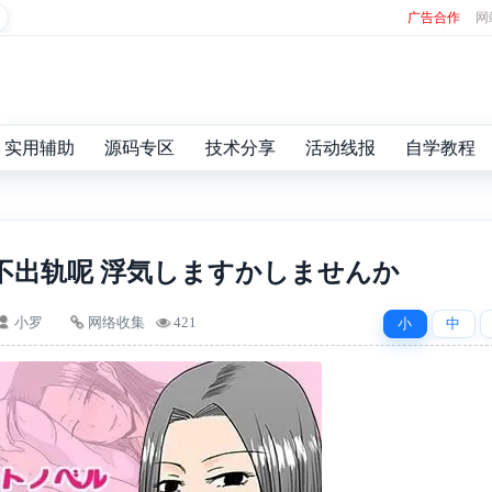
广告合作
网
实用辅助
源码专区
技术分享
活动线报
自学教程
不出轨呢 浮気しますかしませんか
小罗
网络收集
421
小
中