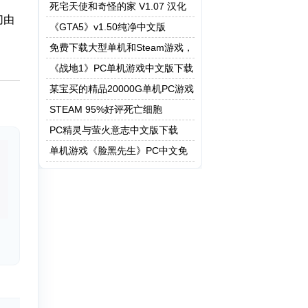
死宅天使和奇怪的家 V1.07 汉化
切由
作弊版
《GTA5》v1.50纯净中文版
免费下载大型单机和Steam游戏，
5208G资源一键快速下载
《战地1》PC单机游戏中文版下载
某宝买的精品20000G单机PC游戏
STEAM 95%好评死亡细胞
PC精灵与萤火意志中文版下载
单机游戏《脸黑先生》PC中文免
安装下载