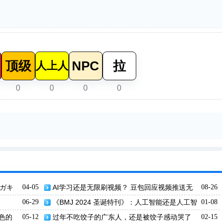
顶级
NPC
拉
人上人
0
0
0
0
○ガキ
04-05
AI学习还是无限刷视频？ 豆包回应视频推送无
08-26
法关闭争议
06-29
《BMJ 2024 圣诞特刊》：人工智能还是人工智
01-08
障？
色的
05-12
过年不吃饺子的广东人，还是被饺子感动哭了
02-15