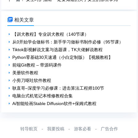

相关文章
【训犬教程】专业训犬教程（140节课）
从0开始学会做标书：新手学习做标书制作必修（95节课）
Tiktok影视解说文案与选题课，TK大佬解说教程
Python零基础30天速通（小白定制版）【视频教程】
前端Git教程 – 带源码课件
美册软件教程
小剪刀呕吐软件教程
耿直哥–深度学习必修课：进击算法工程师100节
电脑台式机笔记本维修教程合集
Ai智能绘画Stable Diffusion软件+保姆式教程
转导航页
-
我要投稿
-
游客必看
-
广告合作