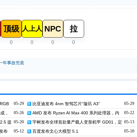
顶级
NPC
拉
人上人
0
0
0
0
一年事故兜底
 RGB
05-29
比亚迪发布 4nm 智驾芯片“璇玑 A3”
05-29
完成，
05-26
AMD 发布 Ryzen AI Max 400 系列处理器，内
05-22
存上限提升至 192 GB
2.5 提
05-20
宇树发布全球首款量产载人变形机甲 GD01，定
05-13
价 390 万元起
件发布
05-12
百度发布文心大模型 5.1
05-10