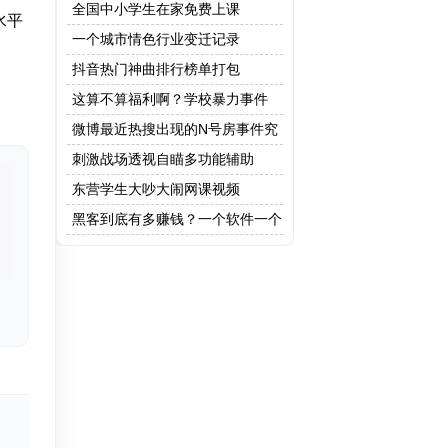
全国中小学生在家免费上课
水平
一个城市情色行业变迁记录
抖音热门神曲排行榜单打包
这算不算福利啊？学校暴力事件
微博最近热搜出现的N号房事件究
竟是什么？
刺激战场透视自瞄多功能辅助
东营学生大吵大闹网课视频
黑客到底有多赚钱？一个软件一个
亿！网友：这只是最低级的黑客!