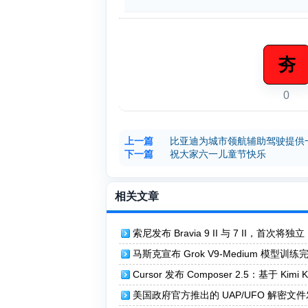
夯
0
上一篇
比亚迪为城市领航辅助驾驶提供
下一篇
祝大家六一儿童节快乐
相关文章
索尼发布 Bravia 9 II 与 7 II，首次将独立
LED 背光带入消费电视
马斯克宣布 Grok V9-Medium 模型训练
预计两三周后发布
Cursor 发布 Composer 2.5：基于 Kimi K
升长任务表现与协作能力
美国政府官方推出的 UAP/UFO 解密文