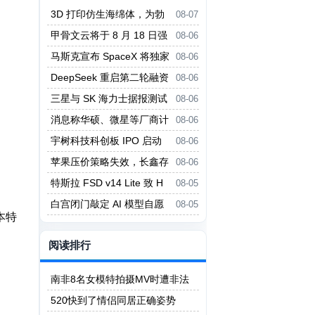
3D 打印仿生海绵体，为勃
08-07
起功能障碍提供新疗法
甲骨文云将于 8 月 18 日强
08-06
制实行新 Always-Free 限制
马斯克宣布 SpaceX 将独家
08-06
采用英伟达 AI 架构
DeepSeek 重启第二轮融资
08-06
投前估值 5000 亿元
三星与 SK 海力士据报测试
08-06
中微设备 对冲美国出口管制风险
消息称华硕、微星等厂商计
08-06
划 Q3 上调主板价格
宇树科技科创板 IPO 启动
08-06
询价
苹果压价策略失效，长鑫存
08-06
储拒绝压价
特斯拉 FSD v14 Lite 致 H
08-05
W3 自动驾驶电脑过热故障
白宫闭门敲定 AI 模型自愿
08-05
本特
评估框架，细节不公开
阅读排行
南非8名女模特拍摄MV时遭非法
矿工轮奸
520快到了情侣同居正确姿势