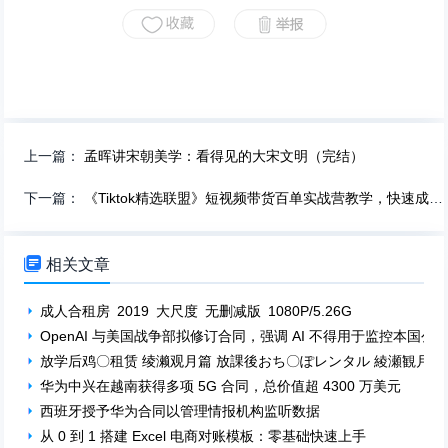
上一篇：
孟晖讲宋朝美学：看得见的大宋文明（完结）
下一篇：
《Tiktok精选联盟》短视频带货百单实战营教学，快速成为Tiktok带货达人

相关文章
成人合租房 2019 大尺度 无删减版 1080P/5.26G
OpenAI 与美国战争部拟修订合同，强调 AI 不得用于监控本国公
放学后鸡〇租赁 绫濑观月篇 放課後おち〇ぽレンタル 綾瀬観月編
华为中兴在越南获得多项 5G 合同，总价值超 4300 万美元
西班牙授予华为合同以管理情报机构监听数据
从 0 到 1 搭建 Excel 电商对账模板：零基础快速上手