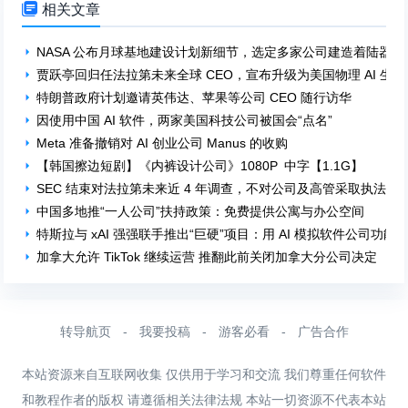

相关文章
NASA 公布月球基地建设计划新细节，选定多家公司建造着陆器
贾跃亭回归任法拉第未来全球 CEO，宣布升级为美国物理 AI 生
特朗普政府计划邀请英伟达、苹果等公司 CEO 随行访华
因使用中国 AI 软件，两家美国科技公司被国会“点名”
Meta 准备撤销对 AI 创业公司 Manus 的收购
【韩国擦边短剧】《内裤设计公司》1080P 中字【1.1G】
SEC 结束对法拉第未来近 4 年调查，不对公司及高管采取执法行
中国多地推“一人公司”扶持政策：免费提供公寓与办公空间
特斯拉与 xAI 强强联手推出“巨硬”项目：用 AI 模拟软件公司功能
加拿大允许 TikTok 继续运营 推翻此前关闭加拿大分公司决定
转导航页
-
我要投稿
-
游客必看
-
广告合作
本站资源来自互联网收集 仅供用于学习和交流 我们尊重任何软件
和教程作者的版权 请遵循相关法律法规 本站一切资源不代表本站