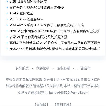
5.28 日最新MM 美图欣赏
女神任务 性格恶劣女神教训王道RPG
Avalor 星际救赎
MELFIAS－苍红界域－
MiMo-V2.5 系列 API 永久降价，额度最高提升 8 倍
NVIDIA 控制面板在历经 20 年后正式停用，所有功能均已迁移至 NV
多家 AI 平台称高考期间将限制拍题答疑
高通与字节跳动达成 AI 芯片合作，字节跳动将采购数百万颗定制 A
NASA 公布月球基地建设计划新细节，选定多家公司建造着陆器
转导航页
-
我要投稿
-
游客必看
-
广告合作
本站资源来自互联网收集 仅供用于学习和交流 我们尊重任何软件
和教程作者的版权 请遵循相关法律法规 本站一切资源不代表本站
立场投诉侵权邮箱：
xiaoluo666520@gmail.com
【电脑版】
【回到顶部】