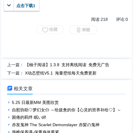
点击下载1
阅读:
218
评论:
0
上一篇：
【柚子阅读】1.3.8 支持离线阅读 免费无广告
下一篇：
X动态壁纸V5.1 海量壁纸每天免费更新

相关文章
5.25 日最新MM 美图欣赏
自慰协助♡梦幻女仆 ～给疲惫的你【心灵的营养补给♡】～
困倦的羁绊 眠い絆
赤发鬼神 The Scarlet Demonslayer 赤髪の鬼神
颈椎保养课-保重身体要紧