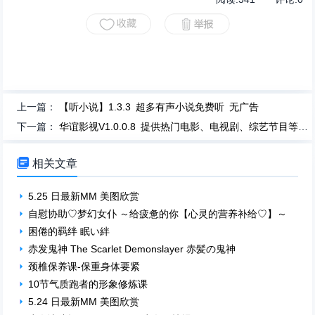
上一篇：
【听小说】1.3.3 超多有声小说免费听 无广告
下一篇：
华谊影视V1.0.0.8 提供热门电影、电视剧、综艺节目等多种影视资源

相关文章
5.25 日最新MM 美图欣赏
自慰协助♡梦幻女仆 ～给疲惫的你【心灵的营养补给♡】～
困倦的羁绊 眠い絆
赤发鬼神 The Scarlet Demonslayer 赤髪の鬼神
颈椎保养课-保重身体要紧
10节气质跑者的形象修炼课
5.24 日最新MM 美图欣赏