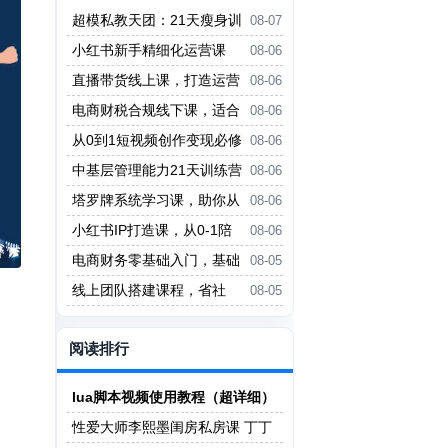
超模私教天团：21天瘦身训
08-07
练营（完结）
小红书新手精细化运营课
08-06
程，每天抽空操作三小时，零基础
直播带货线上课，打造运营
08-06
小白轻松上手
型主播，起号、话术、运营，直播
电商财税合规线下课，适合
08-06
带货全方案系统化学习
老板+财务，教你规避涉税风险，
从0到1短视频创作变现必修
08-06
实现低成本合规经营
课，跟随时代趋势，人人需要的技
中基层管理能力21天训练营
08-06
能
塔罗牌系统学习课，助你从
08-06
入门到精通，塑造个人占卜风格，
小红书IP打造课，从0-1陪
08-06
掌握专业咨询能力
你做能賺钱小红书博主
电商财务零基础入门，基础
08-05
认知+基础实操+进阶突破，轻松
线上团队搭建课程，省社
08-05
掌握
保，聚人才，降成本，增利润，团
队管理必看
阅读排行
lua脚本视频使用教程（超详细）
性爱大师李熙墨闺房私房课 丁丁