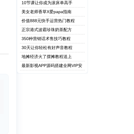
保健操
10节课让你成为滚床单高手
美女老师香草X爱papa指南
价值888元快手运营热门教程
正宗港式波霸珍珠奶茶配方
350种营销话术售技巧教程
30天让你轻松有好声音教程
地摊经济火了摆摊教程送上
最新影视APP源码搭建全网VIP安
卓 Apicould非蓝鸟e4a 附成品app