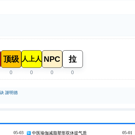
顶级
NPC
拉
人上人
0
0
0
0
诀 謝明德
05-03
中医瑜伽减脂塑形双休提气质
05-01