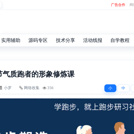
广告合作
网
实用辅助
源码专区
技术分享
活动线报
自学教程
0节气质跑者的形象修炼课
小罗
网络收集
356
小
中