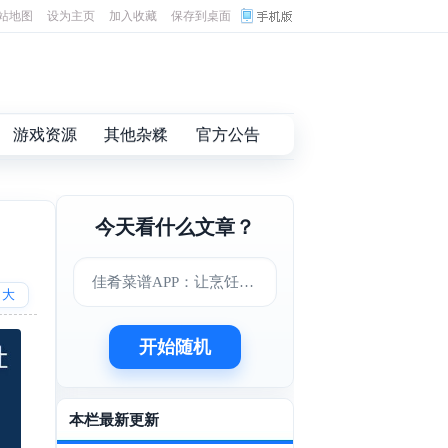
站地图
设为主页
加入收藏
保存到桌面
游戏资源
其他杂糅
官方公告
今天看什么文章？
佳肴菜谱APP：让烹饪变得更简单美味
大
开始随机
本栏最新更新