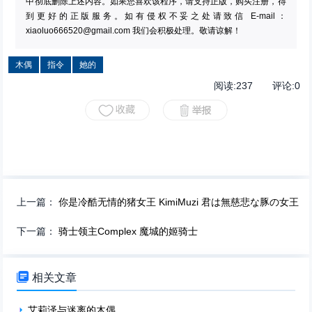
中彻底删除上述内容。如果您喜欢该程序，请支持正版，购买注册，得
到更好的正版服务。如有侵权不妥之处请致信 E-mail：
xiaoluo666520@gmail.com
我们会积极处理。敬请谅解！
木偶
指令
她的
阅读:
237
评论:
0
上一篇：
你是冷酷无情的猪女王 KimiMuzi 君は無慈悲な豚の女王
下一篇：
骑士领主Complex 魔城的姬骑士

相关文章
艾莉泽与迷离的木偶